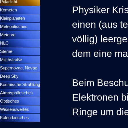
Polarlicht
▼
Physiker Kris
Kometen
▼
Kleinplaneten
▼
einen (aus t
Meteoritisches
▼
Meteore
▼
völlig) leer
NLC
▼
dem eine mag
Sterne
▼
Milchstraße
Supernovae, Novae
▼
Deep Sky
▼
Beim Beschu
Kosmische Strahlung
Atmosphärisches
▼
Elektronen b
Optisches
▼
Ringe um di
Wissenswertes
▼
Kalendarisches
▼
Menütrennlinie 37