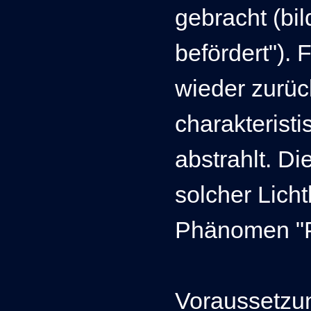
gebracht (bi
befördert"). 
wieder zurück
charakterist
abstrahlt.
Di
solcher Licht
Phänomen "Po
Voraussetzun