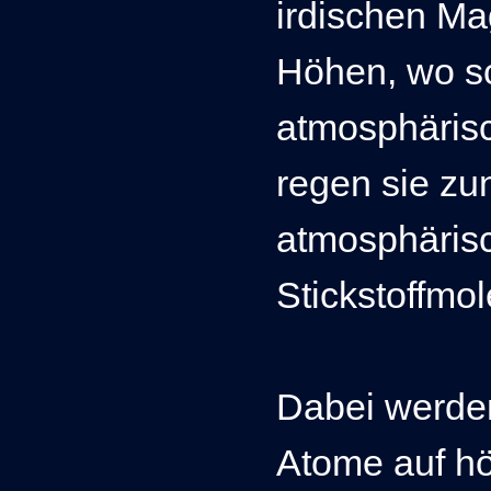
irdischen M
Höhen, wo s
atmosphärisc
regen sie zu
atmosphärisc
Stickstoffmo
Dabei werden
Atome auf hö