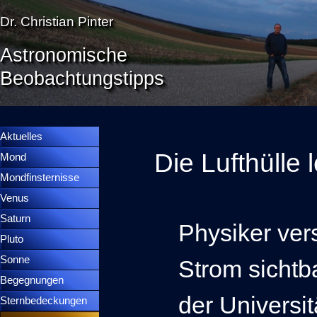
Direkt zum Seiteninhalt
Dr. Christian Pinter
Astronomische
Beobachtungstipps
Menü überspringen
Menütrennlinie 36
Aktuelles
Die Lufthülle 
Mond
▼
Mondfinsternisse
▼
Venus
▼
Saturn
▼
Physiker ver
Pluto
▼
Sonne
▼
Strom sichtb
Begegnungen
▼
der Universit
Sternbedeckungen
▼