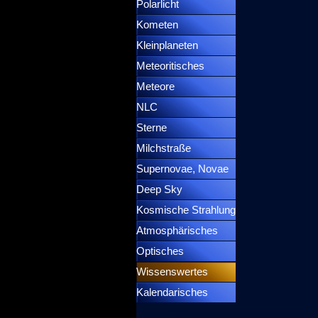
Polarlicht
▼
Kometen
▼
Kleinplaneten
▼
Meteoritisches
▼
Meteore
▼
NLC
▼
Sterne
▼
Milchstraße
Supernovae, Novae
▼
Deep Sky
▼
Kosmische Strahlung
Atmosphärisches
▼
Optisches
▼
Wissenswertes
▼
Kalendarisches
▼
Menütrennlinie 37