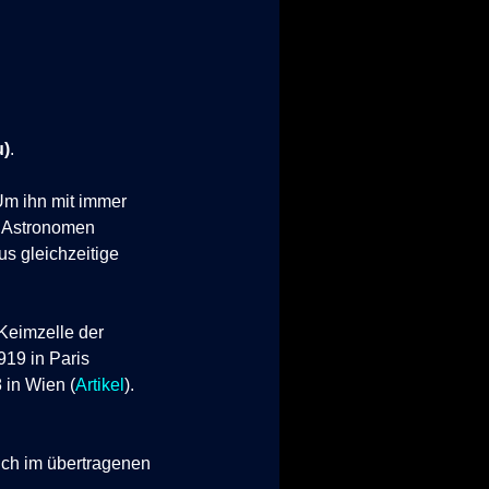
u)
.
 Um ihn mit immer
t
Astronomen
s gleichzeitige
 Keimzelle der
19 in Paris
 in Wien (
Artikel
).
ch im übertragenen