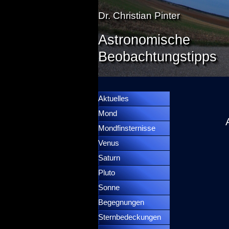
Direkt zum Seiteninhalt
Dr. Christian Pinter
Astronomische
Beobachtungstipps
Menü überspringen
Menütrennlinie 36
Aktuelles
Mond
▼
Mondfinsternisse
▼
Venus
▼
Saturn
▼
Pluto
▼
Sonne
▼
Begegnungen
▼
Sternbedeckungen
▼