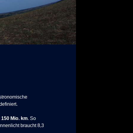
 astronomische
efiniert.
t
150 Mio. km
.
So
onnenlicht braucht 8,3