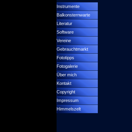
Instrumente
▼
Balkonsternwarte
▼
Literatur
Software
Vereine
Gebrauchtmarkt
Fototipps
Fotogalerie
Über mich
Kontakt
Copyright
Impressum
Himmelszelt