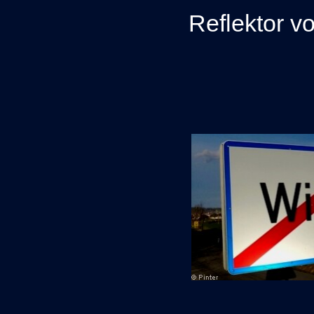
R
eflektor v