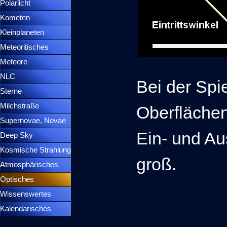
Polarlicht
▼
Kometen
▼
Kleinplaneten
▼
Meteoritisches
▼
Meteore
▼
NLC
▼
Bei der Spi
Sterne
▼
Milchstraße
Oberflächen
Supernovae, Novae
▼
Ein- und Aus
Deep Sky
▼
Kosmische Strahlung
groß.
Atmosphärisches
▼
Optisches
▼
Wissenswertes
▼
Kalendarisches
▼
Menütrennlinie 37