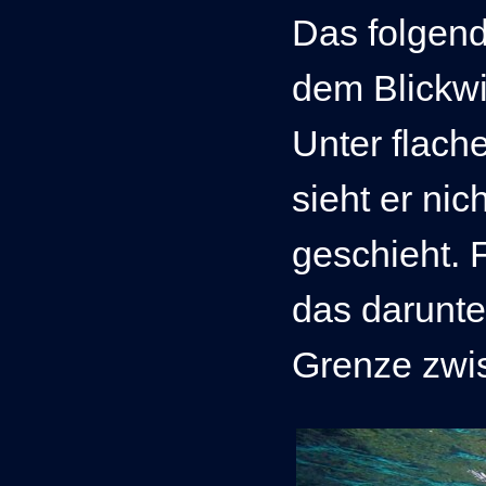
Das folgend
dem B
lickw
Unter flac
sieht er ni
geschieht. F
das darunte
Grenze zwi