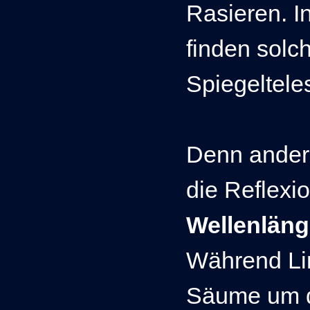
Rasieren. In
finden solc
Spiegeltel
Denn ander
die Reflexi
Wellenlän
Während Li
Säume um d