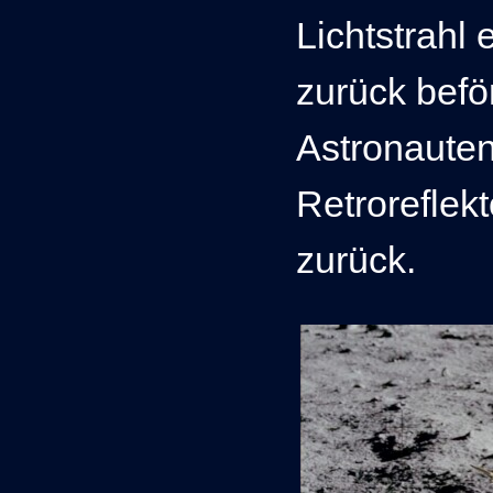
Lichtstrahl
zurück beför
Astronauten
Retroreflek
zurück.