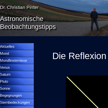
Direkt zum Seiteninhalt
Dr. Christian Pinter
Astronomische
Beobachtungstipps
Menü überspringen
Menütrennlinie 36
Aktuelles
Die Reflexion
Mond
▼
Mondfinsternisse
▼
Venus
▼
Saturn
▼
Pluto
▼
Sonne
▼
Begegnungen
▼
Sternbedeckungen
▼