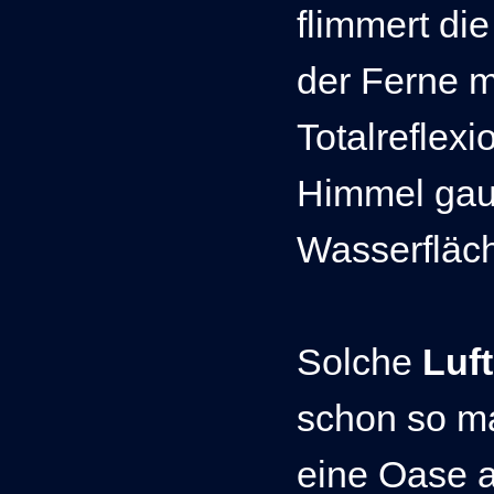
flimmert die
der Ferne m
Totalreflexi
Himmel gauk
Wasserfläch
Solche
Luf
schon so m
eine Oase 