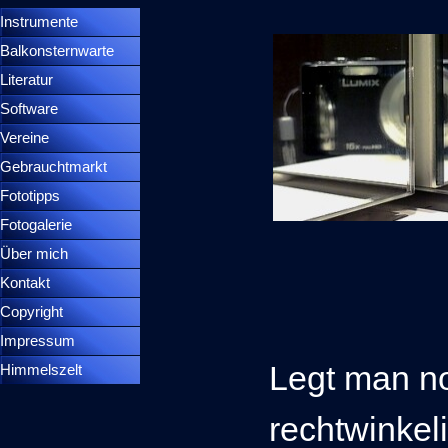
Instrumente
▼
Balkonsternwarte
▼
Literatur
Software
Vereine
Gebrauchtmarkt
Fototipps
Fotogalerie
Über mich
Kontakt
Copyright
Impressum
Legt man no
Himmelszelt
rechtwinkeli