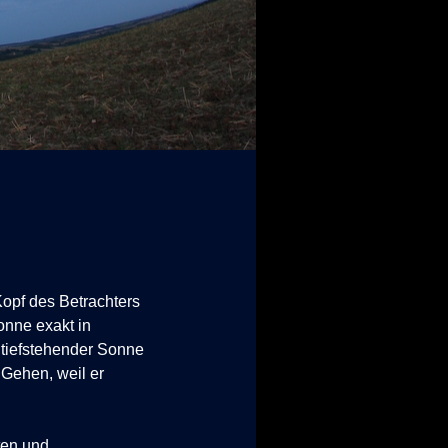
Kopf des Betrachters
onne exakt in
i tiefstehender Sonne
 Gehen, weil er
ten und