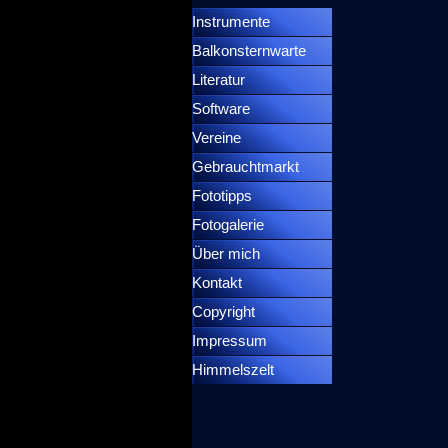
Instrumente
▼
Balkonsternwarte
▼
Literatur
Software
Vereine
Gebrauchtmarkt
Fototipps
Fotogalerie
Über mich
Kontakt
Copyright
Impressum
Himmelszelt