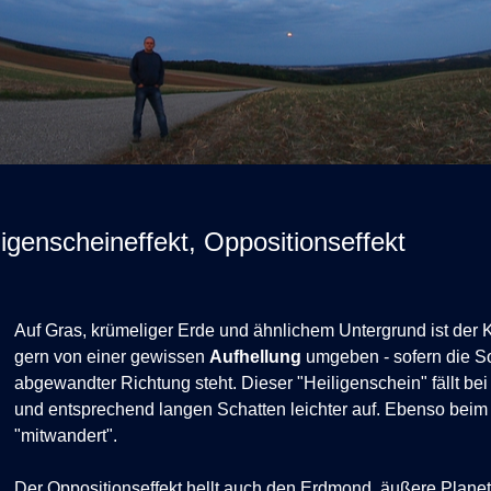
ligenscheineffekt, Oppositionseffekt
Auf Gras, krümeliger Erde und ähnlichem Untergrund ist der 
gern von einer gewissen
Aufhellung
umgeben - sofern die S
abgewandter Richtung steht. Dieser "Heiligenschein" fällt be
und entsprechend langen Schatten leichter auf. Ebenso beim
"mitwandert".
Der Oppositionseffekt hellt auch den Erdmond, äußere Plane