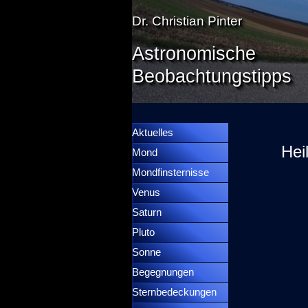
Direkt zum Seiteninhalt
Dr. Christian Pinter
Astronomische
Beobachtungstipps
Menü überspringen
Menütrennlinie 36
Aktuelles
Hei
Mond
▼
Mondfinsternisse
▼
Venus
▼
Saturn
▼
Pluto
▼
Sonne
▼
Begegnungen
▼
Sternbedeckungen
▼