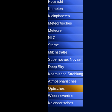
Polarlicht
▼
Kometen
▼
Kleinplaneten
▼
Meteoritisches
▼
Meteore
▼
NLC
▼
Sterne
▼
Milchstraße
Supernovae, Novae
▼
Deep Sky
▼
Kosmische Strahlung
Atmosphärisches
▼
Optisches
▼
Wissenswertes
▼
Kalendarisches
▼
Menütrennlinie 37