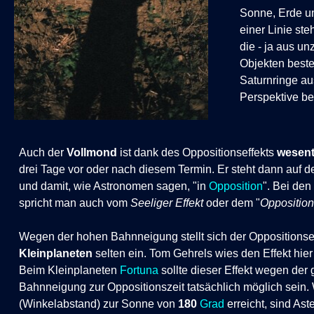
Sonne, Erde 
einer Linie st
die - ja aus un
Objekten best
Saturnringe au
Perspektive be
Auch der
Vollmond
ist dank des Oppositionseffekts
wesent
drei Tage vor oder nach diesem Termin. Er steht dann auf d
und damit, wie Astronomen sagen, "in
Opposition
". Bei den
spricht man auch vom
Seeliger Effekt
oder dem "
Opposition
Wegen der hohen Bahnneigung stellt sich der Oppositionsef
Kleinplaneten
selten ein. Tom Gehrels wies den Effekt hier
Beim Kleinplaneten
Fortuna
sollte dieser Effekt wegen der
Bahnneigung zur Oppositionszeit tatsächlich möglich sein.
(Winkelabstand) zur Sonne von
180
Grad
erreicht, sind As