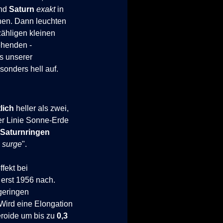
und
Saturn
exakt
in
ehen. Dann leuchten
zähligen kleinen
ehenden -
s unserer
sonders hell auf.
lich
heller als zwei,
er Linie Sonne-Erde
Saturnringen
 surge
".
fekt bei
 erst 1956 nach.
 geringen
 Wird eine Elongation
teroide um bis zu
0,3