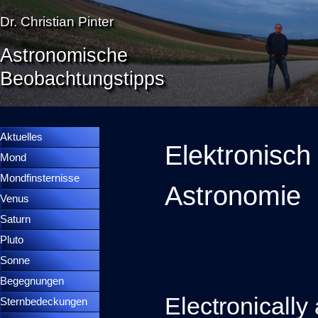
Direkt zum Seiteninhalt
Dr. Christian Pinter
Astronomische
Beobachtungstipps
Menü überspringen
Menütrennlinie 36
Aktuelles
Elektronisch
Mond
▼
Mondfinsternisse
▼
Astronomie
Venus
▼
Saturn
▼
Pluto
▼
Sonne
▼
Begegnungen
▼
Electronicall
Sternbedeckungen
▼