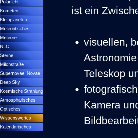
Polarlicht
▼
ist ein Zwisc
Kometen
▼
Kleinplaneten
▼
Meteoritisches
▼
Meteore
▼
visuellen,
NLC
▼
Astronomie
Sterne
▼
Milchstraße
Teleskop u
Supernovae, Novae
▼
Deep Sky
▼
fotografisc
Kosmische Strahlung
Atmosphärisches
▼
Kamera und
Optisches
▼
Bildbearbe
Wissenswertes
▼
Kalendarisches
▼
Menütrennlinie 37