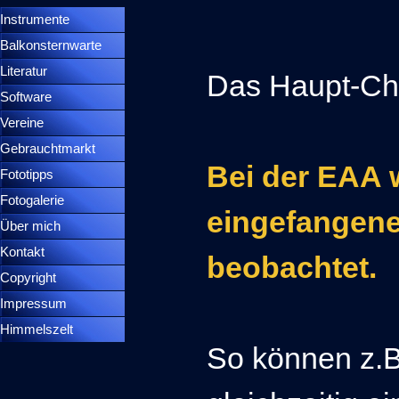
Instrumente
▼
Balkonsternwarte
▼
Literatur
Das Haupt-Cha
Software
Vereine
Gebrauchtmarkt
Bei der EAA 
Fototipps
Fotogalerie
eingefangene
Über mich
Kontakt
beobachtet.
Copyright
Impressum
Himmelszelt
So können z.B