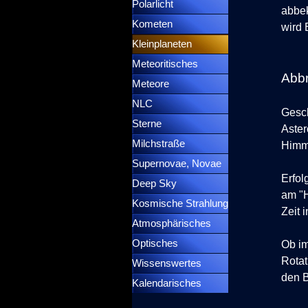
Polarlicht
▼
abbek
Kometen
▼
wird
Kleinplaneten
▼
Meteoritisches
▼
Abb
Meteore
▼
NLC
▼
Gesch
Sterne
▼
Aster
Milchstraße
Himme
Supernovae, Novae
▼
Erfol
Deep Sky
▼
am "H
Kosmische Strahlung
Zeit 
Atmosphärisches
▼
Optisches
▼
Ob im
Rotat
Wissenswertes
▼
den B
Kalendarisches
▼
Menütrennlinie 37