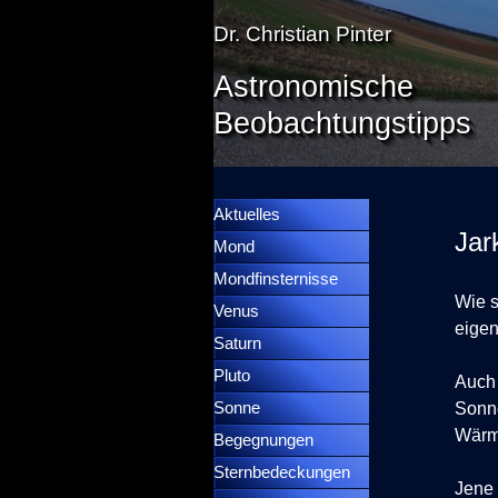
Direkt zum Seiteninhalt
Dr. Christian Pinter
Astronomische
Beobachtungstipps
Menü überspringen
Menütrennlinie 36
Aktuelles
Jar
Mond
▼
Mondfinsternisse
▼
Wie s
Venus
▼
eige
Saturn
▼
Pluto
▼
Auch 
Sonne
▼
Sonne
Wärme
Begegnungen
▼
Sternbedeckungen
▼
Jene 