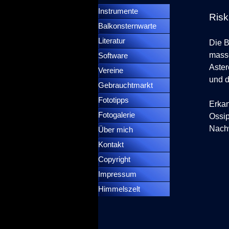
Instrumente
▼
Risk
Balkonsternwarte
▼
Literatur
Die B
masse
Software
Aster
Vereine
und d
Gebrauchtmarkt
Fototipps
Erkan
Fotogalerie
Ossip
Nachw
Über mich
Kontakt
Copyright
Impressum
Himmelszelt