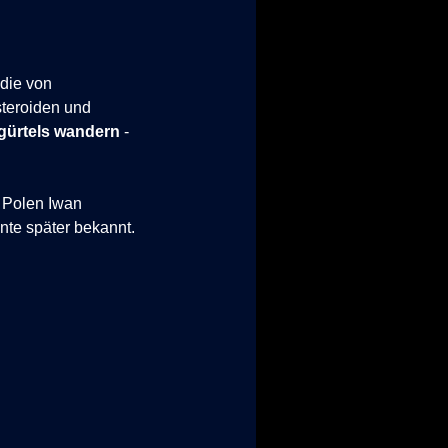
die von
steroiden und
gürtels wandern
-
m Polen Iwan
nte später bekannt.