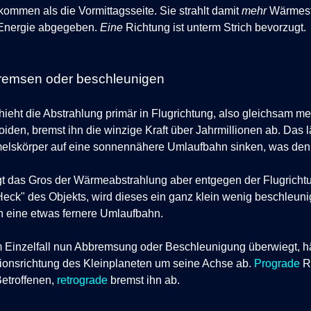
ommen als die Vormittagsseite. Sie strahlt damit
mehr
Wärmest
 Energie abgegeben.
Eine
Richtung ist unterm Strich bevorzugt.
remsen oder beschleunigen
ieht die Abstrahlung primär in Flugrichtung, also gleichsam m
oiden, bremst ihn die winzige Kraft über Jahrmillionen ab.
Das l
lskörper auf eine sonnennähere Umlaufbahn sinken, was den Ef
gt das Gros der Wärmeabstrahlung aber entgegen der Flugricht
eck" des Objekts, wird dieses ein ganz klein wenig beschleunigt
in eine etwas fernere Umlaufbahn.
 Einzelfall nun Abbremsung oder Beschleunigung überwiegt, h
ionsrichtung des Kleinplaneten um seine Achse ab.
Prograde
R
etroffenen,
retrograde
bremst ihn ab.