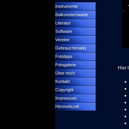
Instrumente
▼
Balkonsternwarte
▼
Literatur
Software
Vereine
Gebrauchtmarkt
Fototipps
Fotogalerie
Hier
Über mich
Kontakt
Copyright
Impressum
Himmelszelt