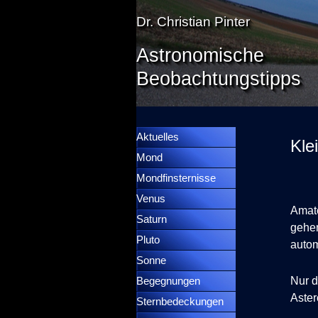
Direkt zum Seiteninhalt
Dr. Christian Pinter
Astronomische
Beobachtungstipps
Menü überspringen
Menütrennlinie 36
Aktuelles
Kle
Mond
▼
Mondfinsternisse
▼
Venus
▼
Amat
Saturn
▼
gehen
Pluto
▼
autom
Sonne
▼
Nur d
Begegnungen
▼
Aster
Sternbedeckungen
▼