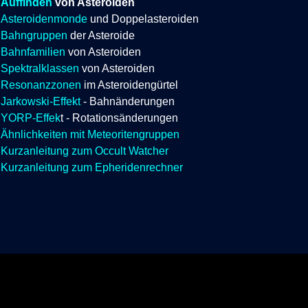
Auffinden
von Asteroiden
Asteroidenmonde
und Doppelasteroiden
Bahngruppen
der Asteroide
Bahnfamilien
von Asteroiden
Spektralklassen
von Asteroiden
Resonanzzonen
im Asteroidengürtel
Jarkowski-Effekt
- Bahnänderungen
YORP-Effek
t - Rotationsänderungen
Ähnlichkeiten mit Meteoritengruppen
Kurzanleitung zum Occult Watcher
Kurzanleitung zum Epheridenrechner