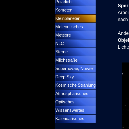
Polarlicht
▼
Spezi
Kometen
▼
Arbei
Kleinplaneten
▼
nach
Meteoritisches
▼
Ander
Meteore
▼
Obje
NLC
▼
Licht
Sterne
▼
Milchstraße
Supernovae, Novae
▼
Deep Sky
▼
Kosmische Strahlung
Atmosphärisches
▼
Optisches
▼
Wissenswertes
▼
Kalendarisches
▼
Menütrennlinie 37