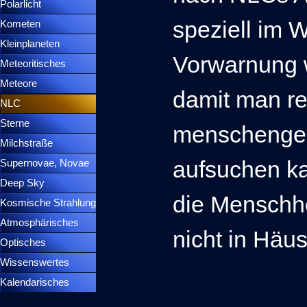
Polarlicht
▼
speziell im 
Kometen
▼
Kleinplaneten
▼
Vorwarnung 
Meteoritisches
▼
Meteore
▼
damit man rec
NLC
▼
Sterne
▼
menschengere
Milchstraße
aufsuchen ka
Supernovae, Novae
▼
Deep Sky
▼
die Menschhe
Kosmische Strahlung
Atmosphärisches
▼
nicht in Häu
Optisches
▼
Wissenswertes
▼
Kalendarisches
▼
Menütrennlinie 37