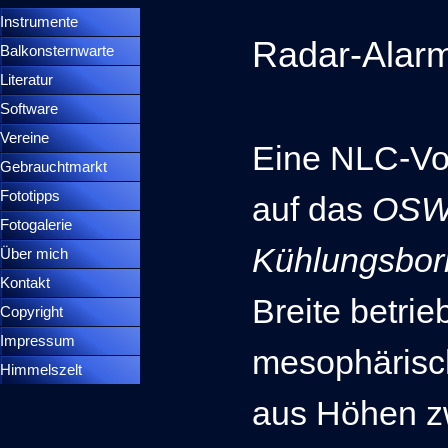
Instrumente
▼
Radar-Alar
Balkonsternwarte
▼
Literatur
Software
Vereine
Eine NLC-Vor
Gebrauchtmarkt
Fototipps
auf das
OSW
Fotogalerie
Kühlungsbo
Über mich
Kontakt
Breite betrie
Copyright
Impressum
mesophäris
Himmelszelt
aus Höhen z