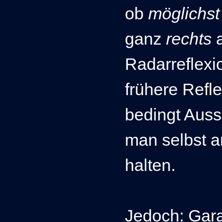
ob
möglichst
ganz
rechts
Radarreflexi
frühere Refl
bedingt Aussa
man selbst 
halten.
Jedoch
:
Gara