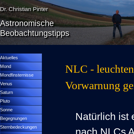
Direkt zum Seiteninhalt
Dr. Christian Pinter
Astronomische
Beobachtungstipps
Menü überspringen
Menütrennlinie 36
Aktuelles
NLC - leuchte
Mond
▼
Mondfinsternisse
▼
Vorwarnung gef
Venus
▼
Saturn
▼
Pluto
▼
Sonne
▼
Natürlich is
Begegnungen
▼
Sternbedeckungen
▼
nach NLCs A