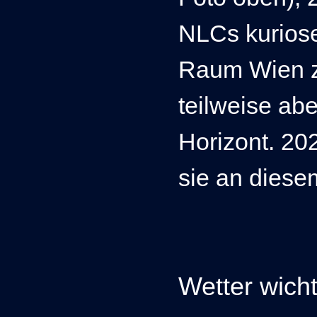
NLCs kurios
Raum Wien z
teilweise ab
Horizont.
20
sie an diese
Wetter wicht