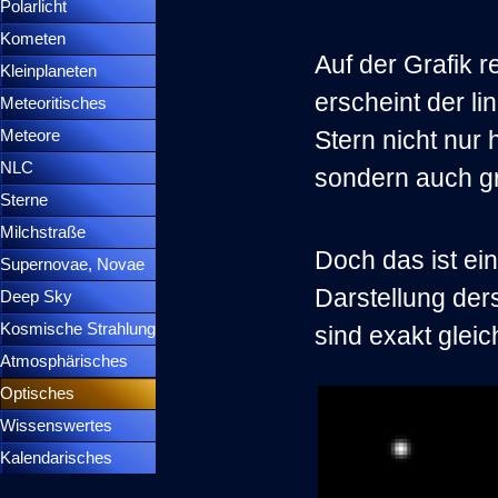
Polarlicht
▼
Kometen
▼
Auf der Grafik r
Kleinplaneten
▼
erscheint der li
Meteoritisches
▼
Stern nicht nur h
Meteore
▼
NLC
▼
sondern auch g
Sterne
▼
Milchstraße
Doch das ist ein
Supernovae, Novae
▼
Darstellung ders
Deep Sky
▼
Kosmische Strahlung
sind exakt gleic
Atmosphärisches
▼
Optisches
▼
Wissenswertes
▼
Kalendarisches
▼
Menütrennlinie 37