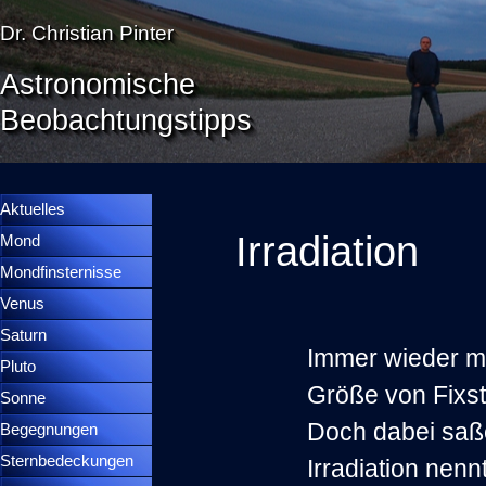
Direkt zum Seiteninhalt
Dr. Christian Pinter
Astronomische
Beobachtungstipps
Menü überspringen
Menütrennlinie 36
Aktuelles
Irradiation
Mond
▼
Mondfinsternisse
▼
Venus
▼
Saturn
▼
Immer wieder m
Pluto
▼
Größe von Fixst
Sonne
▼
Doch dabei saß
Begegnungen
▼
Sternbedeckungen
▼
Irradiation nennt