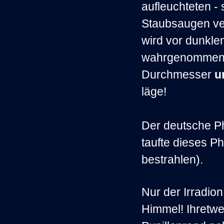
aufleuchteten - 
Staubsaugen ver
wird vor dunkl
wahrgenommen. 
Durchmesser
u
läge!
Der deutsche P
taufte dieses P
bestrahlen).
Nur der Irradio
Himmel! Ihretw