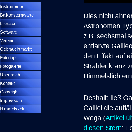
Instrumente
▼
Dies nicht ahn
Balkonsternwarte
▼
Literatur
Astronomen Tyc
Software
z.B. sechsmal 
Vereine
entlarvte Galile
Gebrauchtmarkt
den Effekt auf 
Fototipps
Strahlenkranz z
Fotogalerie
Himmelslichtern 
Über mich
Kontakt
Copyright
Deshalb ließ Ga
Impressum
Galilei die auffäl
Himmelszelt
Wega (
Artikel ü
diesen Stern
; F