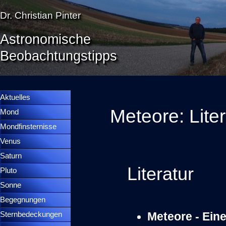
Direkt zum Seiteninhalt
Dr. Christian Pinter
Astronomische
Beobachtungstipps
Menü überspringen
Menütrennlinie 36
Aktuelles
Meteore: Lite
Mond
▼
Mondfinsternisse
▼
Venus
▼
Saturn
▼
Literatur
Pluto
▼
Sonne
▼
Begegnungen
▼
Sternbedeckungen
▼
Meteore - Ein