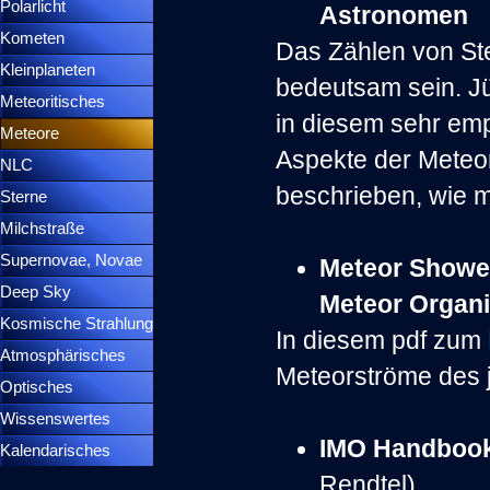
Polarlicht
▼
Astronomen
Kometen
▼
Das Zählen von St
Kleinplaneten
▼
bedeutsam sein. Jü
Meteoritisches
▼
in diesem sehr emp
Meteore
▼
Aspekte der Meteo
NLC
▼
beschrieben, wie ma
Sterne
▼
Milchstraße
Supernovae, Novae
▼
Meteor Showe
Deep Sky
▼
Meteor Organi
Kosmische Strahlung
In diesem pdf zum
Atmosphärisches
▼
Meteorströme des j
Optisches
▼
Wissenswertes
▼
IMO Handbook
Kalendarisches
▼
Rendtel)
Menütrennlinie 37