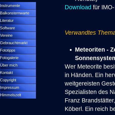
Instrumente
▼
Download
für IMO-
Balkonsternwarte
▼
Literatur
Software
Verwandtes Thema
Vereine
Gebrauchtmarkt
Meteoriten - 
Fototipps
Sonnensyste
Fotogalerie
Über mich
Wer Meteorite besi
Kontakt
in Händen. Ein he
Copyright
weitgereisten Ges
Impressum
Spezialisten des N
Himmelszelt
Franz Brandstätter,
Köberl. Ein reich 