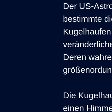
Der US-Astr
bestimmte d
Kugelhaufen 
veränderlich
Deren wahre 
größenordun
Die Kugelhau
einen Himmel