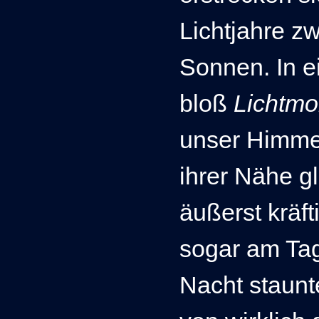
Lichtjahre z
Sonnen. In e
bloß
L
ichtmo
unser Himmel
ihrer Nähe g
äußerst kräf
sogar am Tag
Nacht staunt