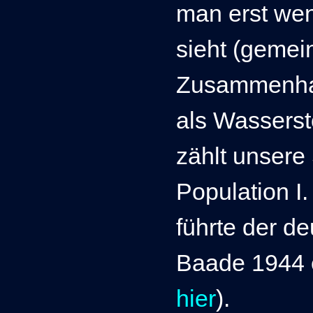
man erst wen
sieht (gemein
Zusammenhan
als Wasserst
zählt unsere
Population I
führte der d
Baade 1944 e
hier
).