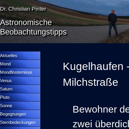
Direkt zum Seiteninhalt
Dr. Christian Pinter
Astronomische
Beobachtungstipps
Menü überspringen
Menütrennlinie 36
Aktuelles
Kugelhaufen -
Mond
▼
Mondfinsternisse
▼
Milchstraße
Venus
▼
Saturn
▼
Pluto
▼
Sonne
▼
Bewohner de
Begegnungen
▼
zwei überdic
Sternbedeckungen
▼