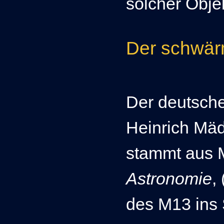
solcher Obje
Der schwä
Der deutsch
Heinrich Mäd
stammt aus 
Astronomie
,
des M13 ins