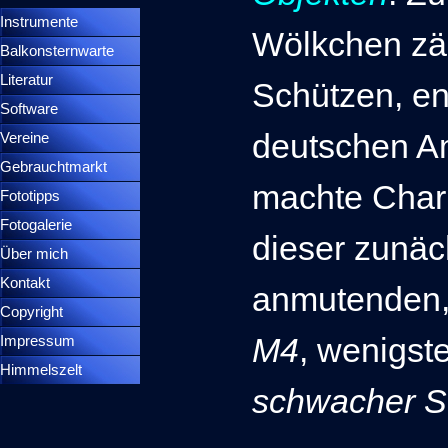
Instrumente
▼
Wölkchen zäh
Balkonsternwarte
▼
Literatur
Schützen, e
Software
deutschen A
Vereine
Gebrauchtmarkt
machte Charl
Fototipps
Fotogalerie
dieser zunäch
Über mich
Kontakt
anmutenden,
Copyright
M4
,
wenigste
Impressum
Himmelszelt
schwacher S