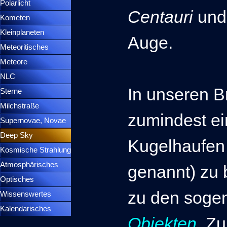
Polarlicht
▼
Centauri
un
Kometen
▼
Kleinplaneten
▼
Auge.
Meteoritisches
▼
Meteore
▼
NLC
▼
In unseren B
Sterne
▼
Milchstraße
zumindest ei
Supernovae, Novae
▼
Deep Sky
▼
Kugelhaufen
Kosmische Strahlung
Atmosphärisches
▼
genannt) zu 
Optisches
▼
zu den soge
Wissenswertes
▼
Kalendarisches
▼
Objekten
. Zu
Menütrennlinie 37