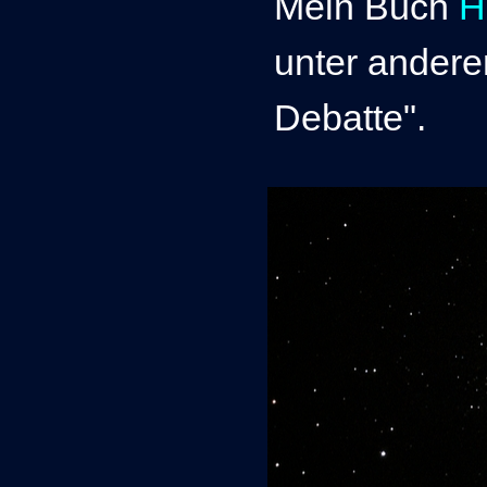
M
ein Buch
H
unter andere
Debatte".