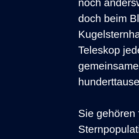
noch andersw
doch beim Bl
Kugelsternhau
Teleskop je
gemeinsame
hunderttause
Sie gehören 
Sternpopulati