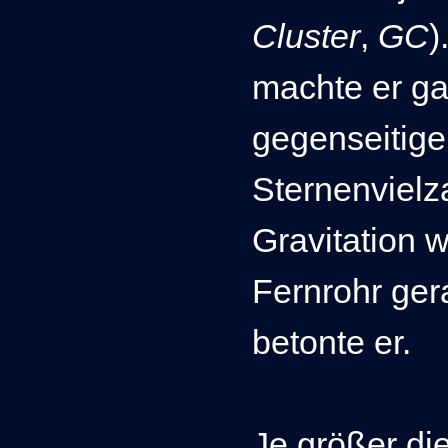
Cluster
,
GC
)
machte er ga
gegenseitige
Sternenvielza
Gravitation 
Fernrohr gera
betonte er.
Je größer di