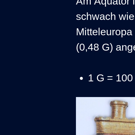
Am Äquator
schwach wie 
Mitteleuropa
(0,48 G) an
1 G = 100