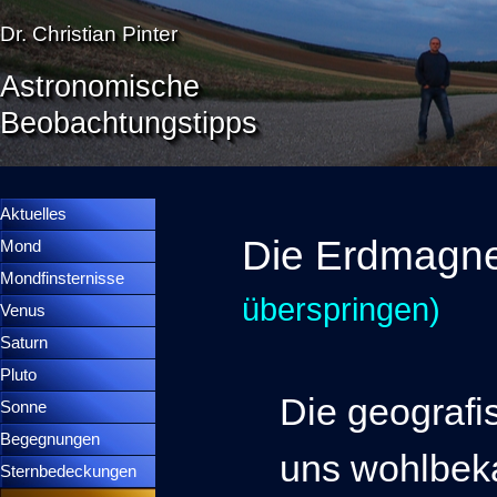
Direkt zum Seiteninhalt
Dr. Christian Pinter
Astronomische
Beobachtungstipps
Menü überspringen
Menütrennlinie 36
Aktuelles
Die Erdmagn
Mond
▼
Mondfinsternisse
▼
überspringen)
Venus
▼
Saturn
▼
Pluto
▼
Die geografi
Sonne
▼
Begegnungen
▼
uns wohlbeka
Sternbedeckungen
▼