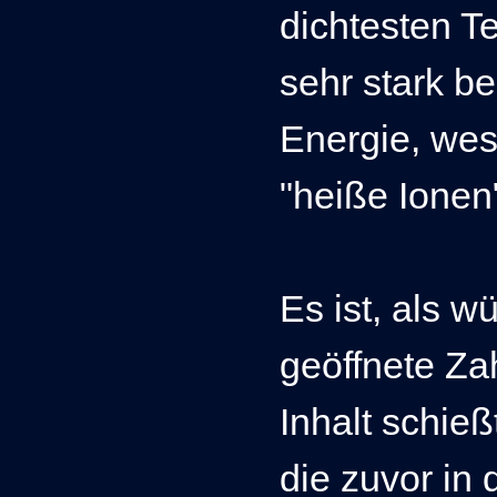
dichtesten T
sehr stark b
Energie, we
"heiße Ionen
Es ist, als 
geöffnete Za
Inhalt schieß
die zuvor in