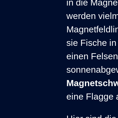
in die Magne
werden viel
Magnetfeldli
sie Fische i
einen Felsen t
sonnenabgew
Magnetschw
eine Flagge 