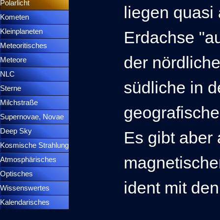
Polarlicht
▼
liegen quasi 
Kometen
▼
Kleinplaneten
▼
Erdachse "au
Meteoritisches
▼
der nördliche 
Meteore
▼
NLC
▼
südliche in de
Sterne
▼
Milchstraße
geografische
Supernovae, Novae
▼
Deep Sky
▼
Es gibt aber
Kosmische Strahlung
magnetischen
Atmosphärisches
▼
Optisches
▼
ident mit de
Wissenswertes
▼
Kalendarisches
▼
Menütrennlinie 37