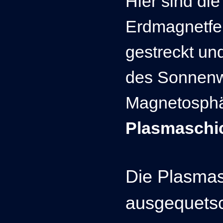
Hier sind die
Erdmagnetfe
gestreckt und
des Sonnenwi
Magnetosphär
Plasmaschi
Die Plasmas
ausgequets