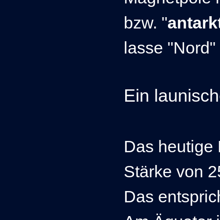
bzw. "
antark
lasse "Nord"
Ein launisch
Das heutige 
Stärke von 25
Das entspric