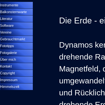
Instrumente
▼
Balkonsternwarte
▼
Die Erde - 
Literatur
Software
Vereine
Gebrauchtmarkt
Dynamos ken
Fototipps
Fotogalerie
drehende Ra
Über mich
Magnetfeld, 
Kontakt
Copyright
umgewandelt
Impressum
Himmelszelt
und Rücklicht
drehende Erd