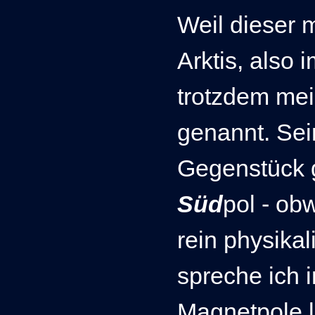
Weil dieser 
Arktis, also 
trotzdem me
genannt. Sei
Gegenstück g
Süd
pol - o
rein physikal
spreche ich 
Magnetpole l