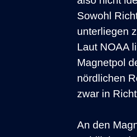
also nicht id
Sowohl Rich
unterliegen 
Laut NOAA li
Magnetpol d
nördlichen R
zwar in Rich
An den Magne