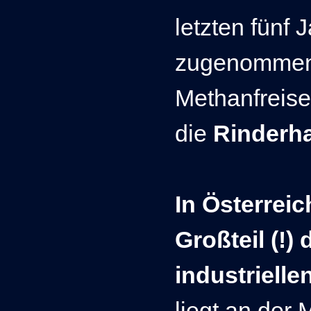
letzten fünf
zugenommen
Methanfreise
die
Rinderh
In Österrei
Großteil (!)
industrielle
liegt an der 