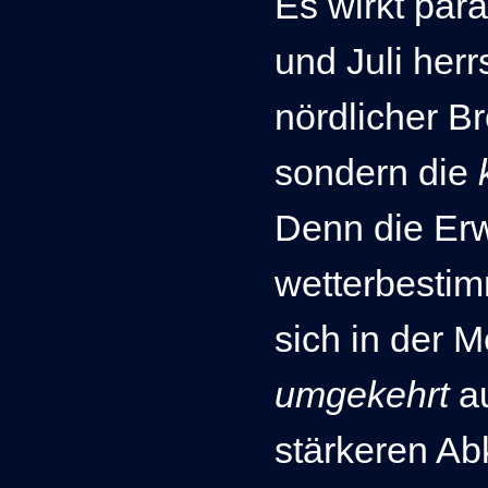
Es wirkt par
und Juli her
nördlicher Br
sondern die
Denn d
ie Er
wetterbesti
sich in der 
umgekehrt
a
stärkeren Ab