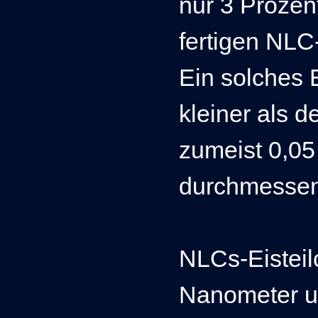
nur 3 Prozen
fertigen NLC
Ein solches 
kleiner als d
zumeist 0,05
durchmesse
NLCs-Eistei
Nanometer un