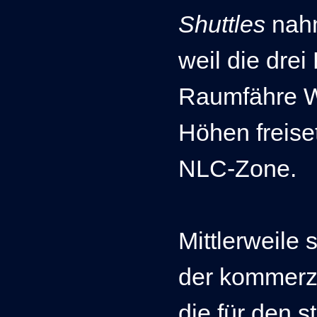
Shuttles
nahm
weil die drei
Raumfähre W
Höhen freiset
NLC-Zone.
Mittlerweile 
der kommerz
die für den 