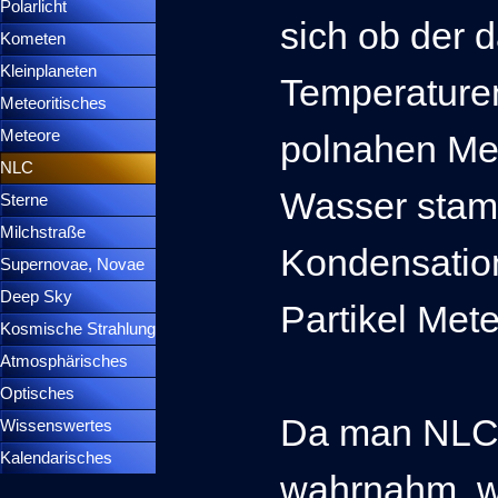
Polarlicht
▼
sich ob der 
Kometen
▼
Kleinplaneten
▼
Temperature
Meteoritisches
▼
Meteore
▼
polnahen Me
NLC
▼
Wasser stam
Sterne
▼
Milchstraße
Kondensatio
Supernovae, Novae
▼
Deep Sky
▼
Partikel Met
Kosmische Strahlung
Atmosphärisches
▼
Optisches
▼
Da man NLCs 
Wissenswertes
▼
Kalendarisches
▼
wahrnahm, w
Menütrennlinie 37