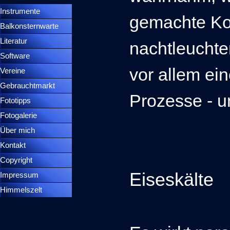
Instrumente
▼
gemachte Ko
Balkonsternwarte
▼
Literatur
nachtleucht
Software
vor allem ein
Vereine
Gebrauchtmarkt
Prozesse - u
Fototipps
Fotogalerie
Über mich
Kontakt
Copyright
Eiseskälte
Impressum
Himmelszelt