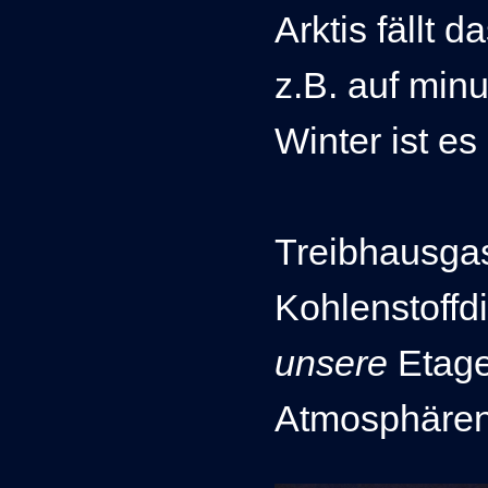
Arktis fällt
z.B. auf min
Winter ist e
Treibhausga
Kohlenstoffd
unsere
Etag
Atmosphären