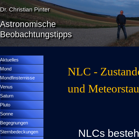
Direkt zum Seiteninhalt
Dr. Christian Pinter
Astronomische
Beobachtungstipps
Menü überspringen
Menütrennlinie 36
Aktuelles
NLC - Zustand
Mond
▼
Mondfinsternisse
▼
und Meteorsta
Venus
▼
Saturn
▼
Pluto
▼
Sonne
▼
Begegnungen
▼
NLCs bestehe
Sternbedeckungen
▼