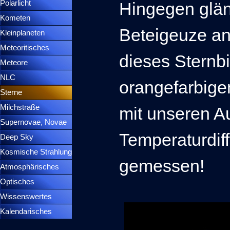
Polarlicht
▼
Hingegen glä
Kometen
▼
Beteigeuze an
Kleinplaneten
▼
Meteoritisches
▼
dieses Sternbil
Meteore
▼
NLC
▼
orangefarbig
Sterne
▼
Milchstraße
mit unseren A
Supernovae, Novae
▼
Temperaturdif
Deep Sky
▼
Kosmische Strahlung
gemessen!
Atmosphärisches
▼
Optisches
▼
Wissenswertes
▼
Kalendarisches
▼
Menütrennlinie 37