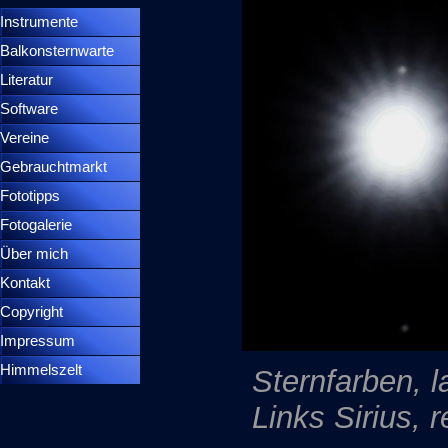
Instrumente
▼
Balkonsternwarte
▼
Literatur
Software
Vereine
Gebrauchtmarkt
Fototipps
Fotogalerie
Über mich
Kontakt
Copyright
Impressum
Himmelszelt
Sternfarben, l
Links Sirius, 