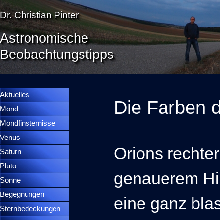
Direkt zum Seiteninhalt
Dr. Christian Pinter
Astronomische
Beobachtungstipps
Menü überspringen
Menütrennlinie 36
Aktuelles
Die Farben d
Mond
▼
Mondfinsternisse
▼
Venus
▼
Orions rechter
Saturn
▼
Pluto
▼
genauerem Hi
Sonne
▼
Begegnungen
▼
eine ganz bla
Sternbedeckungen
▼