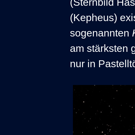
(Sternbild Ha
(Kepheus) exi
sogenannten
am stärksten g
nur in Pastell