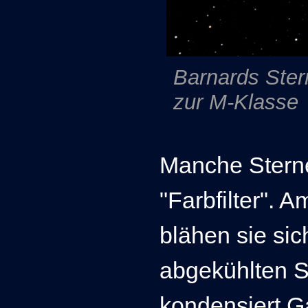
Barnards Ster
zur M-Klasse
Manche Sterne
"Farbfilter". 
blähen sie sic
abgekühlten 
kondensiert G