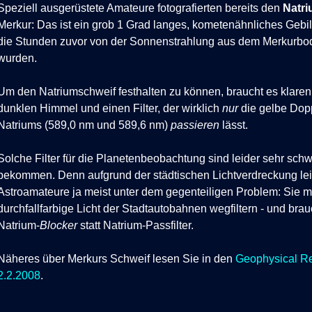
Speziell ausgerüstete Amateure fotografierten bereits den
Natr
Merkur: Das ist ein grob 1 Grad langes, kometenähnliches Gebi
die Stunden zuvor von der Sonnenstrahlung aus dem Merkurb
wurden.
Um den Natriumschweif festhalten zu können, braucht es klaren
dunklen Himmel und einen Filter, der wirklich
nur
die gelbe Dop
Natriums (589,0 nm und 589,6 nm)
passieren
lässt.
Solche Filter für die
Planeten
beobachtung
sind leider sehr sch
bekommen. Denn aufgrund der städtischen Lichtverdreckung le
Astroamateure ja meist unter dem gegenteiligen Problem: Sie 
durchfallfarbige Licht der Stadtautobahnen wegfiltern - und bra
Natrium-
Blocker
statt Natrium-Passfilter.
Näheres über Merkurs Schweif lesen Sie in den
Geophysical Re
2.2.2008
.