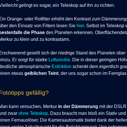
Vielleicht gelingt es sogar, ein Teleskop auf ihn zu richten.
Ein Orange- oder Rotfilter erhöht den Kontrast zum Dämmerun
über den Einsatz von Filtern lesen Sie
hier
.
Selbst im Teleskop 
bestenfalls die
Phase
des Planeten erkennen. Oberflächendeta
Merkur zu klein und zu kontrastarm.
Erschwerend gesellt sich der niedrige Stand des Planeten über
hinzu. Er sorgt für starke
Luftunruhe
. Die in dieser geringen Hö
deutliche atmosphärische
Extinktion
schenkt dem eigentlich gr
einen etwas
gelblichen Teint
, der uns sogar schon im Fernglas 
Fototipps gefällig?
Man kann versuchen, Merkur
in der Dämmerung
mit der DSLR 
und zwar
ohne Teleskop
. Dazu braucht man
bloß ein Stativ un
einen Fernauslöser.
Die Kameraautomatik bietet dank der hel
einen ersten Anhaltspunkt für die Belichtungszeit. Von
extremen