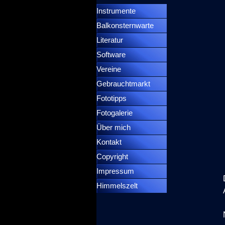
Instrumente
▼
Balkonsternwarte
▼
Literatur
Software
Vereine
Gebrauchtmarkt
Fototipps
Fotogalerie
Über mich
Kontakt
Copyright
Impressum
Himmelszelt