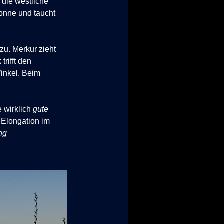
die westliche
Sonne und taucht
nzu.
Merkur zieht
trifft den
Winkel. Beim
ne wirklich
gute
Elongation im
ng