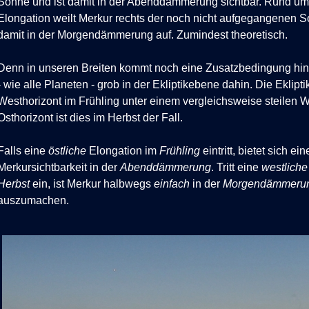
Sonne und ist damit in der Abenddämmerung sichtbar. Rund um 
Elongation weilt Merkur rechts der noch nicht aufgegangenen 
damit in der Morgendämmerung auf. Zumindest theoretisch.
Denn in unseren Breiten kommt noch eine Zusatzbedingung hi
- wie alle Planeten - grob in der Ekliptikebene dahin. Die Ekliptik 
Westhorizont im Frühling unter einem vergleichsweise steilen 
Osthorizont ist dies im Herbst der Fall.
Falls eine
östliche
Elongation im
Frühling
eintritt, bietet sich ei
Merkursichtbarkeit in der
Abenddämmerung
. Tritt eine
westliche
Herbst
ein, ist Merkur halbwegs
einfach
in der
Morgendämmeru
auszumachen.