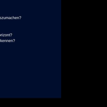
szumachen?
rizont?
rkennen?