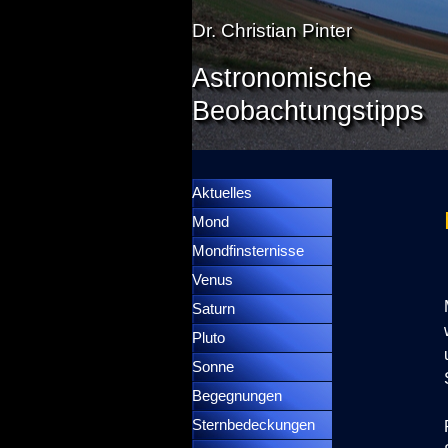
Direkt zum Seiteninhalt
Dr. Christian Pinter
Astronomische
Beobachtungstipps
Menü überspringen
Menütrennlinie 36
Aktuelles
Mond
▼
Mondfinsternisse
▼
Venus
▼
Saturn
▼
Pluto
▼
Sonne
▼
Begegnungen
▼
Sternbedeckungen
▼