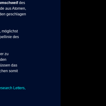
iumschweif
des
lde aus Atomen,
oden geschlagen
, möglichst
pellinie des
wer zu
iden
müssen das
uchen somit
search Letters,