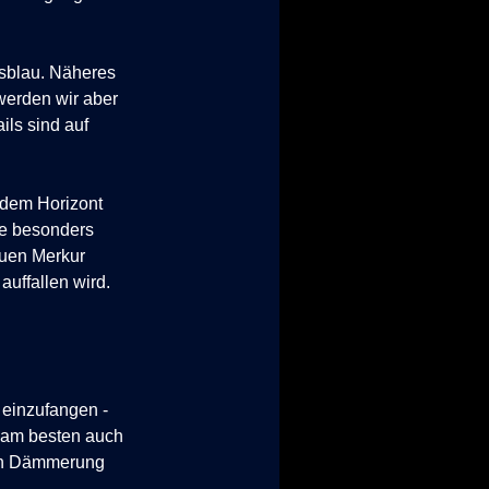
gsblau. Näheres
werden wir aber
ils sind auf
 dem Horizont
he besonders
auen Merkur
auffallen wird.
einzufangen -
d am besten auch
len Dämmerung