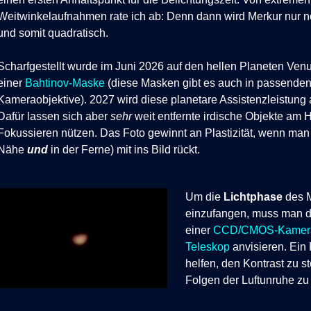
Weitwinkelaufnahmen rate ich ab: Denn dann wird Merkur nur no
und somit quadratisch.
Scharfgestellt wurde im Juni 2026 auf den hellen Planeten Venu
einer
Bahtinov-Maske
(diese Masken gibt es auch in passenden
Kameraobjektive). 2027 wird diese planetare Assistenzleistung
Dafür lassen sich aber
sehr
weit entfernte irdische Objekte am 
Fokussieren nützen. Das Foto gewinnt an Plastizität, wenn man 
Nähe
und
in der Ferne) mit ins Bild rückt.
Um die
Lichtphase
des 
einzufangen, muss man d
einer
CCD/CMOS-Kamera
Teleskop
anvisieren. Ein 
helfen, den Kontrast zu s
Folgen der Luftunruhe zu