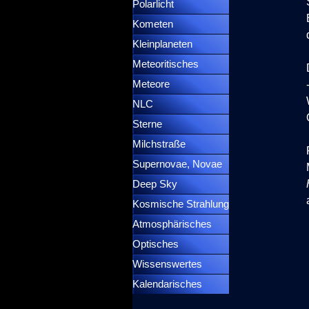
Polarlicht
▼
Kometen
▼
Kleinplaneten
▼
Meteoritisches
▼
Meteore
▼
NLC
▼
Sterne
▼
Milchstraße
Supernovae, Novae
▼
Deep Sky
▼
Kosmische Strahlung
Atmosphärisches
▼
Optisches
▼
Wissenswertes
▼
Kalendarisches
▼
Menütrennlinie 37