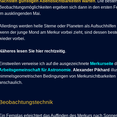
nächsten günstigen
Abendsichtbarkeiten
warten
. Die beste
Beobachtungsmöglichkeiten ergeben sich dann in den ersten F
im ausklingenden Mai.
Allerdings werden helle Sterne oder Planeten als Aufsuchhilfen
wenn der junge Mond am Merkur vorbei zieht, sind dessen best
wieder vorbei.
Näheres lesen Sie hier rechtzeitig
.
Einstweilen verweise ich auf die ausgezeichnete
Merkurseite
d
Arbeitsgemeinschaft für Astronomie
.
Alexander Pikhard
illu
himmelsgeometrischen Bedingungen von Merkursichtbarkeiten d
anschaulich.
Beobachtungstechnik
Ein Fernglas erleichtert das Auffinden des Merkurs nach
Sonnen