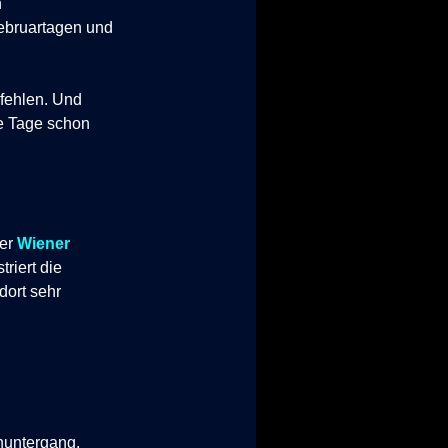
n
ebruartagen und
 fehlen. Und
e Tage schon
er
Wiener
striert die
ort sehr
untergang.